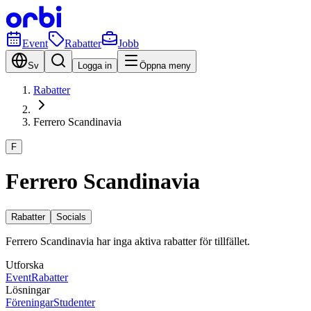
Event
Rabatter
Jobb
Sv
Logga in
Öppna meny
Rabatter
Ferrero Scandinavia
F
Ferrero Scandinavia
Rabatter
Socials
Ferrero Scandinavia har inga aktiva rabatter för tillfället.
Utforska
Event
Rabatter
Lösningar
Föreningar
Studenter