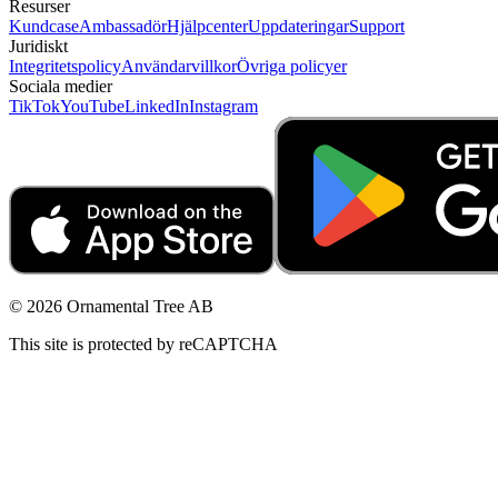
Resurser
Kundcase
Ambassadör
Hjälpcenter
Uppdateringar
Support
Juridiskt
Integritetspolicy
Användarvillkor
Övriga policyer
Sociala medier
TikTok
YouTube
LinkedIn
Instagram
© 2026 Ornamental Tree AB
This site is protected by reCAPTCHA