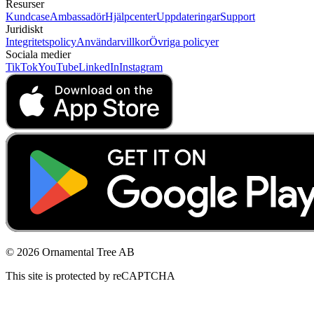
Resurser
Kundcase
Ambassadör
Hjälpcenter
Uppdateringar
Support
Juridiskt
Integritetspolicy
Användarvillkor
Övriga policyer
Sociala medier
TikTok
YouTube
LinkedIn
Instagram
© 2026 Ornamental Tree AB
This site is protected by reCAPTCHA