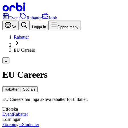
Event
Rabatter
Jobb
Sv
Logga in
Öppna meny
Rabatter
EU Careers
E
EU Careers
Rabatter
Socials
EU Careers har inga aktiva rabatter för tillfället.
Utforska
Event
Rabatter
Lösningar
Föreningar
Studenter