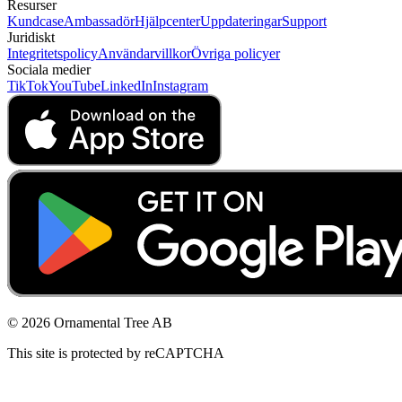
Resurser
Kundcase
Ambassadör
Hjälpcenter
Uppdateringar
Support
Juridiskt
Integritetspolicy
Användarvillkor
Övriga policyer
Sociala medier
TikTok
YouTube
LinkedIn
Instagram
© 2026 Ornamental Tree AB
This site is protected by reCAPTCHA