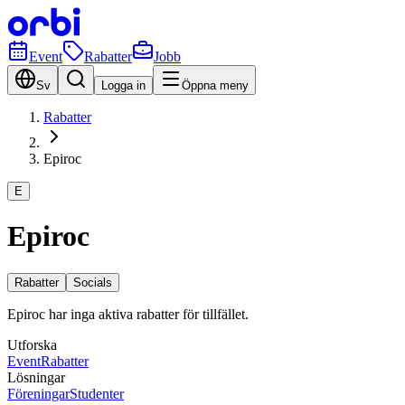
Event
Rabatter
Jobb
Sv
Logga in
Öppna meny
Rabatter
Epiroc
E
Epiroc
Rabatter
Socials
Epiroc har inga aktiva rabatter för tillfället.
Utforska
Event
Rabatter
Lösningar
Föreningar
Studenter