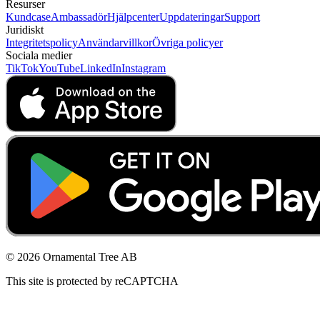
Resurser
Kundcase
Ambassadör
Hjälpcenter
Uppdateringar
Support
Juridiskt
Integritetspolicy
Användarvillkor
Övriga policyer
Sociala medier
TikTok
YouTube
LinkedIn
Instagram
© 2026 Ornamental Tree AB
This site is protected by reCAPTCHA