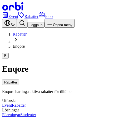
Event
Rabatter
Jobb
Sv
Logga in
Öppna meny
Rabatter
Enqore
E
Enqore
Rabatter
Enqore har inga aktiva rabatter för tillfället.
Utforska
Event
Rabatter
Lösningar
Föreningar
Studenter