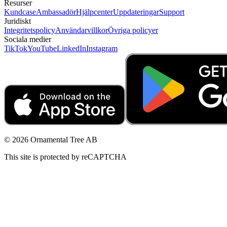
Resurser
Kundcase
Ambassadör
Hjälpcenter
Uppdateringar
Support
Juridiskt
Integritetspolicy
Användarvillkor
Övriga policyer
Sociala medier
TikTok
YouTube
LinkedIn
Instagram
© 2026 Ornamental Tree AB
This site is protected by reCAPTCHA