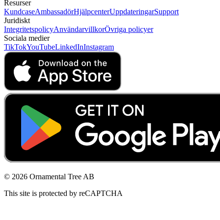
Resurser
Kundcase
Ambassadör
Hjälpcenter
Uppdateringar
Support
Juridiskt
Integritetspolicy
Användarvillkor
Övriga policyer
Sociala medier
TikTok
YouTube
LinkedIn
Instagram
© 2026 Ornamental Tree AB
This site is protected by reCAPTCHA