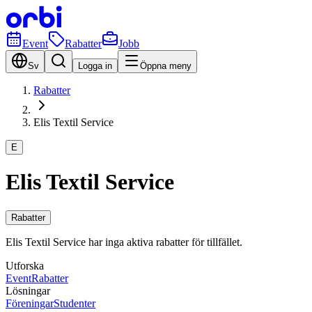
Event
Rabatter
Jobb
Sv
Logga in
Öppna meny
Rabatter
Elis Textil Service
E
Elis Textil Service
Rabatter
Elis Textil Service har inga aktiva rabatter för tillfället.
Utforska
Event
Rabatter
Lösningar
Föreningar
Studenter