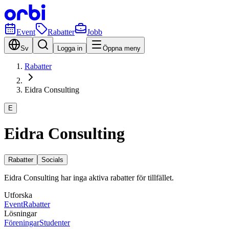
Event
Rabatter
Jobb
Sv
Logga in
Öppna meny
Rabatter
Eidra Consulting
E
Eidra Consulting
Rabatter
Socials
Eidra Consulting har inga aktiva rabatter för tillfället.
Utforska
Event
Rabatter
Lösningar
Föreningar
Studenter