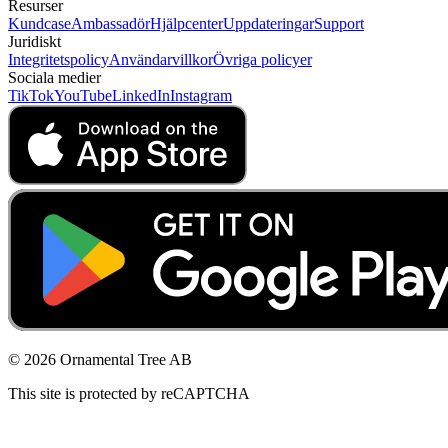
Resurser
Kundcase
Ambassadör
Hjälpcenter
Uppdateringar
Support
Juridiskt
Integritetspolicy
Användarvillkor
Övriga policyer
Sociala medier
TikTok
YouTube
LinkedIn
Instagram
© 2026 Ornamental Tree AB
This site is protected by reCAPTCHA