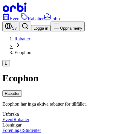
Event
Rabatter
Jobb
Sv
Logga in
Öppna meny
Rabatter
Ecophon
E
Ecophon
Rabatter
Ecophon har inga aktiva rabatter för tillfället.
Utforska
Event
Rabatter
Lösningar
Föreningar
Studenter