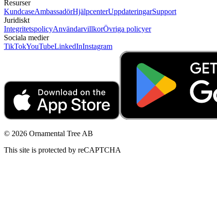
Resurser
Kundcase
Ambassadör
Hjälpcenter
Uppdateringar
Support
Juridiskt
Integritetspolicy
Användarvillkor
Övriga policyer
Sociala medier
TikTok
YouTube
LinkedIn
Instagram
© 2026 Ornamental Tree AB
This site is protected by reCAPTCHA