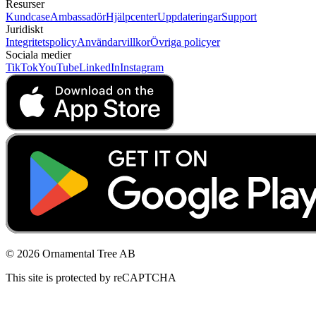
Resurser
Kundcase
Ambassadör
Hjälpcenter
Uppdateringar
Support
Juridiskt
Integritetspolicy
Användarvillkor
Övriga policyer
Sociala medier
TikTok
YouTube
LinkedIn
Instagram
© 2026 Ornamental Tree AB
This site is protected by reCAPTCHA