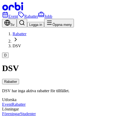
Event
Rabatter
Jobb
Sv
Logga in
Öppna meny
Rabatter
DSV
D
DSV
Rabatter
DSV har inga aktiva rabatter för tillfället.
Utforska
Event
Rabatter
Lösningar
Föreningar
Studenter