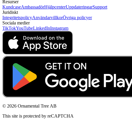
Resurser
Kundcase
Ambassadör
Hjälpcenter
Uppdateringar
Support
Juridiskt
Integritetspolicy
Användarvillkor
Övriga policyer
Sociala medier
TikTok
YouTube
LinkedIn
Instagram
© 2026 Ornamental Tree AB
This site is protected by reCAPTCHA