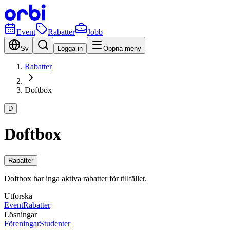
Event
Rabatter
Jobb
Sv
Logga in
Öppna meny
Rabatter
Doftbox
D
Doftbox
Rabatter
Doftbox har inga aktiva rabatter för tillfället.
Utforska
Event
Rabatter
Lösningar
Föreningar
Studenter