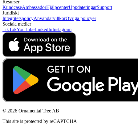
Resurser
Kundcase
Ambassadör
Hjälpcenter
Uppdateringar
Support
Juridiskt
Integritetspolicy
Användarvillkor
Övriga policyer
Sociala medier
TikTok
YouTube
LinkedIn
Instagram
© 2026 Ornamental Tree AB
This site is protected by reCAPTCHA