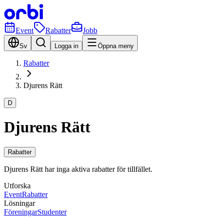
Event
Rabatter
Jobb
Sv
Logga in
Öppna meny
Rabatter
Djurens Rätt
D
Djurens Rätt
Rabatter
Djurens Rätt har inga aktiva rabatter för tillfället.
Utforska
Event
Rabatter
Lösningar
Föreningar
Studenter