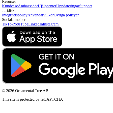
Resurser
Kundcase
Ambassadör
Hjälpcenter
Uppdateringar
Support
Juridiskt
Integritetspolicy
Användarvillkor
Övriga policyer
Sociala medier
TikTok
YouTube
LinkedIn
Instagram
© 2026 Ornamental Tree AB
This site is protected by reCAPTCHA