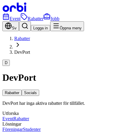
Event
Rabatter
Jobb
Sv
Logga in
Öppna meny
Rabatter
DevPort
D
DevPort
Rabatter
Socials
DevPort har inga aktiva rabatter för tillfället.
Utforska
Event
Rabatter
Lösningar
Föreningar
Studenter