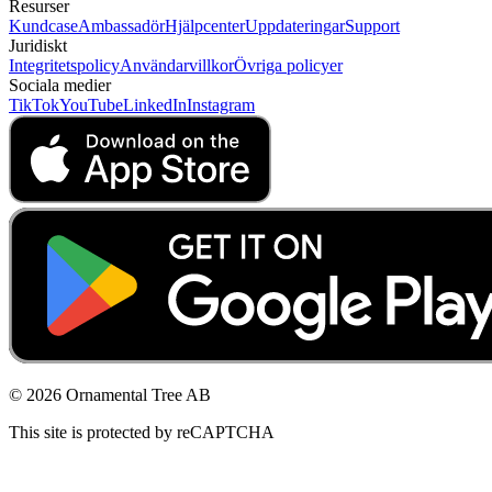
Resurser
Kundcase
Ambassadör
Hjälpcenter
Uppdateringar
Support
Juridiskt
Integritetspolicy
Användarvillkor
Övriga policyer
Sociala medier
TikTok
YouTube
LinkedIn
Instagram
© 2026 Ornamental Tree AB
This site is protected by reCAPTCHA