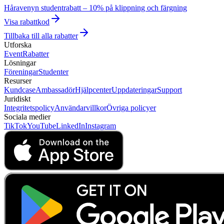
Håravenyn studentrabatt – 10% på klippning och färgning
Visa rabattkod
Tillbaka till alla rabatter
Utforska
Event
Rabatter
Lösningar
Föreningar
Studenter
Resurser
Kundcase
Ambassadör
Hjälpcenter
Uppdateringar
Support
Juridiskt
Integritetspolicy
Användarvillkor
Övriga policyer
Sociala medier
TikTok
YouTube
LinkedIn
Instagram