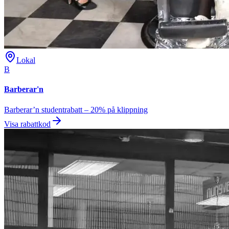
Lokal
B
Barberar'n
Barberar’n studentrabatt – 20% på klippning
Visa rabattkod