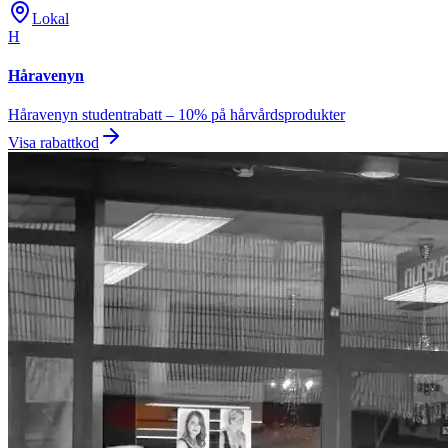
Lokal
H
Håravenyn
Håravenyn studentrabatt – 10% på hårvårdsprodukter
Visa rabattkod