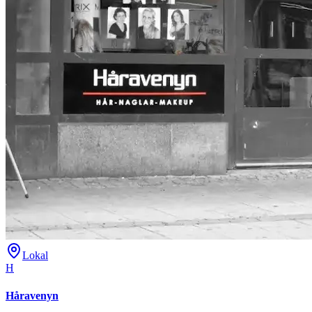
Lokal
H
Håravenyn