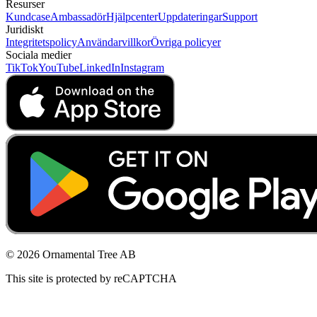
Resurser
Kundcase
Ambassadör
Hjälpcenter
Uppdateringar
Support
Juridiskt
Integritetspolicy
Användarvillkor
Övriga policyer
Sociala medier
TikTok
YouTube
LinkedIn
Instagram
© 2026 Ornamental Tree AB
This site is protected by reCAPTCHA