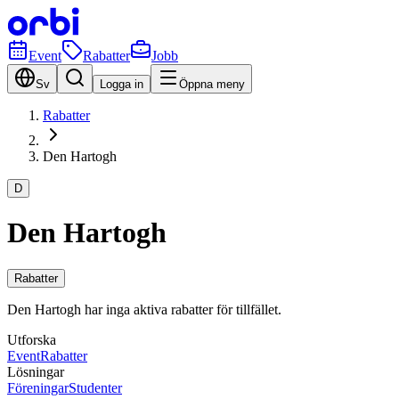
Event
Rabatter
Jobb
Sv
Logga in
Öppna meny
Rabatter
Den Hartogh
D
Den Hartogh
Rabatter
Den Hartogh har inga aktiva rabatter för tillfället.
Utforska
Event
Rabatter
Lösningar
Föreningar
Studenter