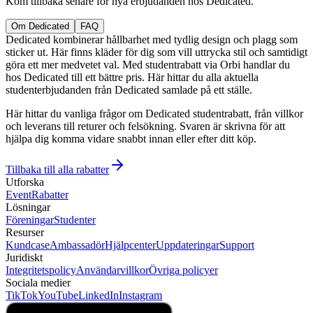
Kom tillbaka senare för nya erbjudanden hos Dedicated.
Om Dedicated
FAQ
Dedicated kombinerar hållbarhet med tydlig design och plagg som
sticker ut. Här finns kläder för dig som vill uttrycka stil och samtidigt
göra ett mer medvetet val. Med studentrabatt via Orbi handlar du
hos Dedicated till ett bättre pris. Här hittar du alla aktuella
studenterbjudanden från Dedicated samlade på ett ställe.
Här hittar du vanliga frågor om Dedicated studentrabatt, från villkor
och leverans till returer och felsökning. Svaren är skrivna för att
hjälpa dig komma vidare snabbt innan eller efter ditt köp.
Tillbaka till alla rabatter
Utforska
Event
Rabatter
Lösningar
Föreningar
Studenter
Resurser
Kundcase
Ambassadör
Hjälpcenter
Uppdateringar
Support
Juridiskt
Integritetspolicy
Användarvillkor
Övriga policyer
Sociala medier
TikTok
YouTube
LinkedIn
Instagram