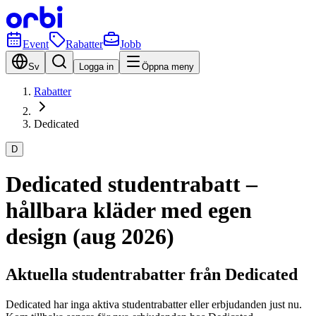
Event
Rabatter
Jobb
Sv
Logga in
Öppna meny
Rabatter
Dedicated
D
Dedicated studentrabatt –
hållbara kläder med egen
design (aug 2026)
Aktuella studentrabatter från Dedicated
Dedicated har inga aktiva studentrabatter eller erbjudanden just nu.