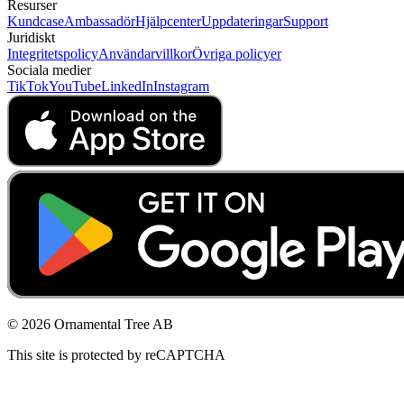
Resurser
Kundcase
Ambassadör
Hjälpcenter
Uppdateringar
Support
Juridiskt
Integritetspolicy
Användarvillkor
Övriga policyer
Sociala medier
TikTok
YouTube
LinkedIn
Instagram
© 2026 Ornamental Tree AB
This site is protected by reCAPTCHA