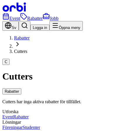
Event
Rabatter
Jobb
Sv
Logga in
Öppna meny
Rabatter
Cutters
C
Cutters
Rabatter
Cutters har inga aktiva rabatter för tillfället.
Utforska
Event
Rabatter
Lösningar
Föreningar
Studenter