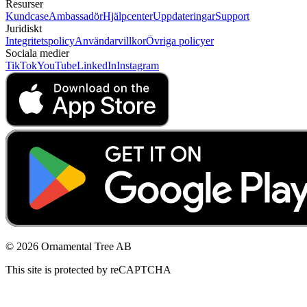
Resurser
Kundcase
Ambassadör
Hjälpcenter
Uppdateringar
Support
Juridiskt
Integritetspolicy
Användarvillkor
Övriga policyer
Sociala medier
TikTok
YouTube
LinkedIn
Instagram
© 2026 Ornamental Tree AB
This site is protected by reCAPTCHA