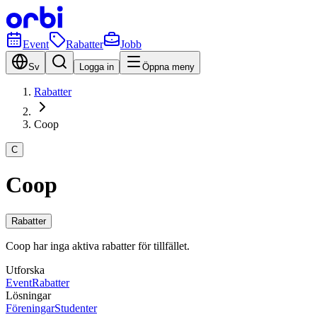
Event
Rabatter
Jobb
Sv
Logga in
Öppna meny
Rabatter
Coop
C
Coop
Rabatter
Coop har inga aktiva rabatter för tillfället.
Utforska
Event
Rabatter
Lösningar
Föreningar
Studenter