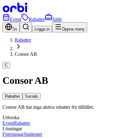
Event
Rabatter
Jobb
Sv
Logga in
Öppna meny
Rabatter
Consor AB
C
Consor AB
Rabatter
Socials
Consor AB har inga aktiva rabatter för tillfället.
Utforska
Event
Rabatter
Lösningar
Föreningar
Studenter