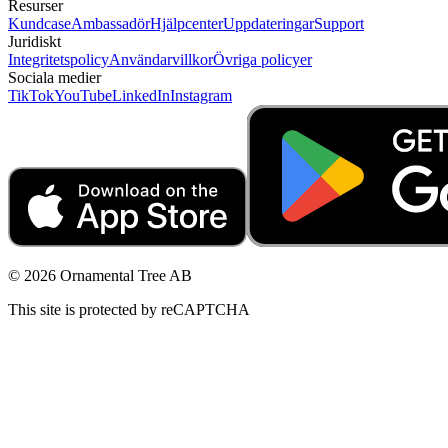
Resurser
Kundcase
Ambassadör
Hjälpcenter
Uppdateringar
Support
Juridiskt
Integritetspolicy
Användarvillkor
Övriga policyer
Sociala medier
TikTok
YouTube
LinkedIn
Instagram
© 2026 Ornamental Tree AB
This site is protected by reCAPTCHA