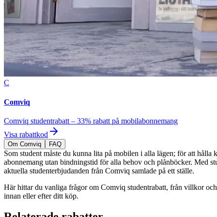
C
Comviq
Comviq studentrabatt – 33% rabatt på mobilabonnemang
Visa rabattkod
Om Comviq
FAQ
Som student måste du kunna lita på mobilen i alla lägen; för att hålla k
abonnemang utan bindningstid för alla behov och plånböcker. Med studen
aktuella studenterbjudanden från Comviq samlade på ett ställe.
Här hittar du vanliga frågor om Comviq studentrabatt, från villkor och 
innan eller efter ditt köp.
Relaterade rabatter