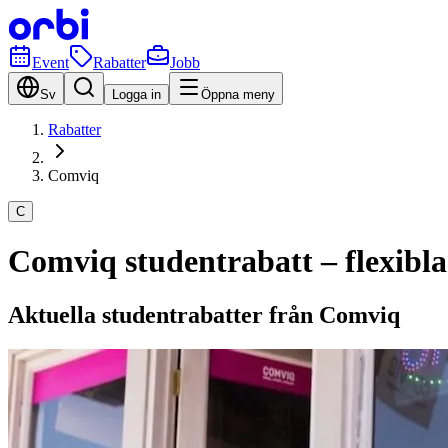
Event
Rabatter
Jobb
Sv
Logga in
Öppna meny
Rabatter
Comviq
C
Comviq studentrabatt – flexibl
Aktuella studentrabatter från Comviq