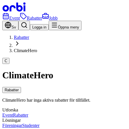
Event
Rabatter
Jobb
Sv
Logga in
Öppna meny
Rabatter
ClimateHero
C
ClimateHero
Rabatter
ClimateHero har inga aktiva rabatter för tillfället.
Utforska
Event
Rabatter
Lösningar
Föreningar
Studenter