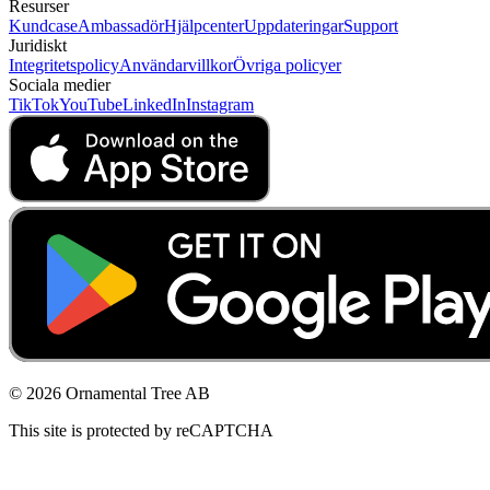
Resurser
Kundcase
Ambassadör
Hjälpcenter
Uppdateringar
Support
Juridiskt
Integritetspolicy
Användarvillkor
Övriga policyer
Sociala medier
TikTok
YouTube
LinkedIn
Instagram
© 2026 Ornamental Tree AB
This site is protected by reCAPTCHA