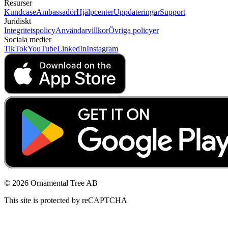
Resurser
Kundcase
Ambassadör
Hjälpcenter
Uppdateringar
Support
Juridiskt
Integritetspolicy
Användarvillkor
Övriga policyer
Sociala medier
TikTok
YouTube
LinkedIn
Instagram
© 2026 Ornamental Tree AB
This site is protected by reCAPTCHA