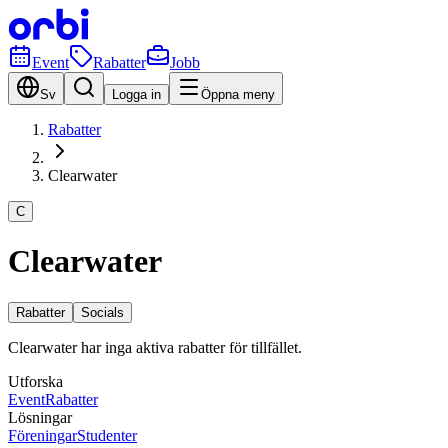
Event
Rabatter
Jobb
Sv
Logga in
Öppna meny
Rabatter
Clearwater
C
Clearwater
Rabatter
Socials
Clearwater har inga aktiva rabatter för tillfället.
Utforska
Event
Rabatter
Lösningar
Föreningar
Studenter