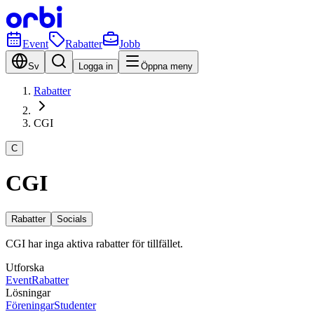
Event
Rabatter
Jobb
Sv
Logga in
Öppna meny
Rabatter
CGI
C
CGI
Rabatter
Socials
CGI har inga aktiva rabatter för tillfället.
Utforska
Event
Rabatter
Lösningar
Föreningar
Studenter