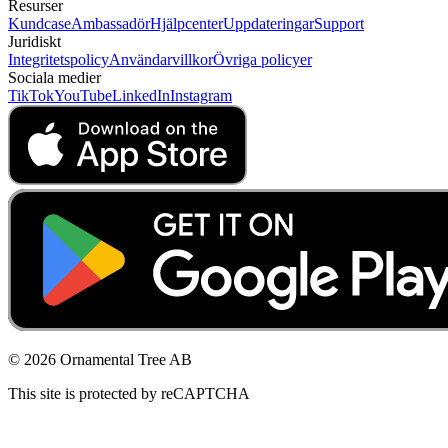
Resurser
Kundcase
Ambassadör
Hjälpcenter
Uppdateringar
Support
Juridiskt
Integritetspolicy
Användarvillkor
Övriga policyer
Sociala medier
TikTok
YouTube
LinkedIn
Instagram
© 2026 Ornamental Tree AB
This site is protected by reCAPTCHA