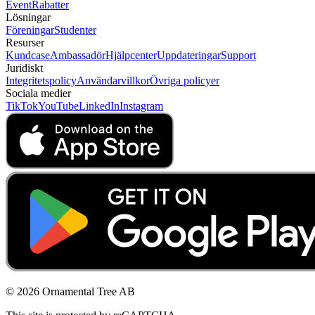
Event
Rabatter
Lösningar
Föreningar
Studenter
Resurser
Kundcase
Ambassadör
Hjälpcenter
Uppdateringar
Support
Juridiskt
Integritetspolicy
Användarvillkor
Övriga policyer
Sociala medier
TikTok
YouTube
LinkedIn
Instagram
© 2026 Ornamental Tree AB