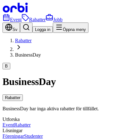
Event
Rabatter
Jobb
Sv
Logga in
Öppna meny
Rabatter
BusinessDay
B
BusinessDay
Rabatter
BusinessDay har inga aktiva rabatter för tillfället.
Utforska
Event
Rabatter
Lösningar
Föreningar
Studenter