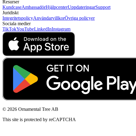
Resurser
Kundcase
Ambassadör
Hjälpcenter
Uppdateringar
Support
Juridiskt
Integritetspolicy
Användarvillkor
Övriga policyer
Sociala medier
TikTok
YouTube
LinkedIn
Instagram
© 2026 Ornamental Tree AB
This site is protected by reCAPTCHA