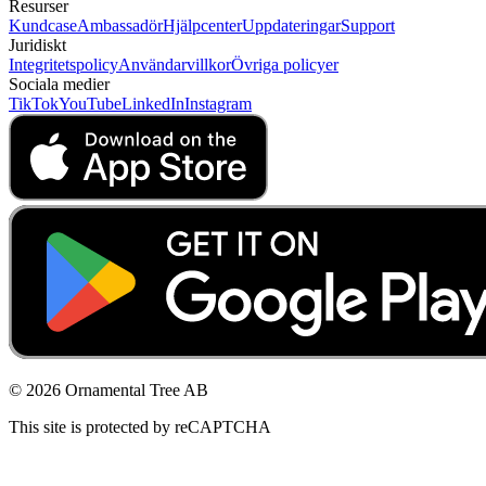
Resurser
Kundcase
Ambassadör
Hjälpcenter
Uppdateringar
Support
Juridiskt
Integritetspolicy
Användarvillkor
Övriga policyer
Sociala medier
TikTok
YouTube
LinkedIn
Instagram
© 2026 Ornamental Tree AB
This site is protected by reCAPTCHA