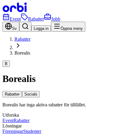
Event
Rabatter
Jobb
Sv
Logga in
Öppna meny
Rabatter
Borealis
B
Borealis
Rabatter
Socials
Borealis har inga aktiva rabatter för tillfället.
Utforska
Event
Rabatter
Lösningar
Föreningar
Studenter