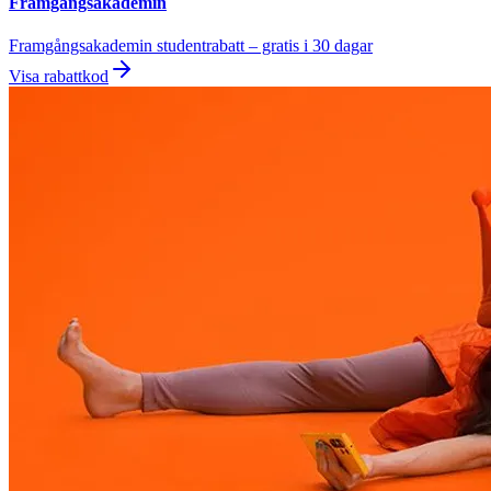
Framgångsakademin
Framgångsakademin studentrabatt – gratis i 30 dagar
Visa rabattkod