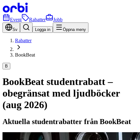
Event
Rabatter
Jobb
Sv
Logga in
Öppna meny
Rabatter
BookBeat
B
BookBeat studentrabatt –
obegränsat med ljudböcker
(aug 2026)
Aktuella studentrabatter från BookBeat