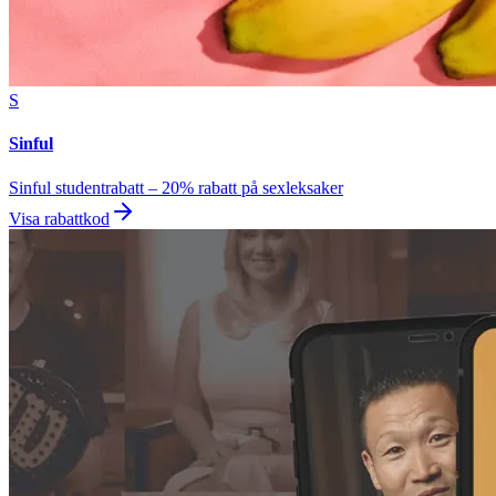
S
Sinful
Sinful studentrabatt – 20% rabatt på sexleksaker
Visa rabattkod