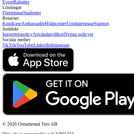
Event
Rabatter
Lösningar
Föreningar
Studenter
Resurser
Kundcase
Ambassadör
Hjälpcenter
Uppdateringar
Support
Juridiskt
Integritetspolicy
Användarvillkor
Övriga policyer
Sociala medier
TikTok
YouTube
LinkedIn
Instagram
© 2026 Ornamental Tree AB