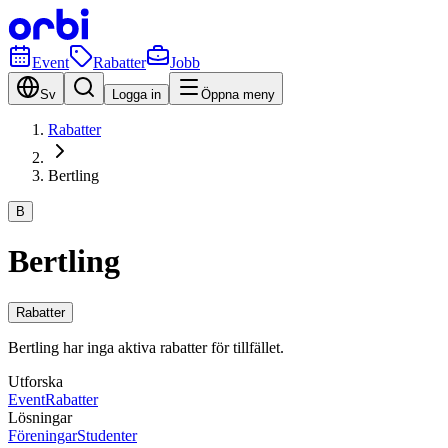
Event
Rabatter
Jobb
Sv
Logga in
Öppna meny
Rabatter
Bertling
B
Bertling
Rabatter
Bertling har inga aktiva rabatter för tillfället.
Utforska
Event
Rabatter
Lösningar
Föreningar
Studenter