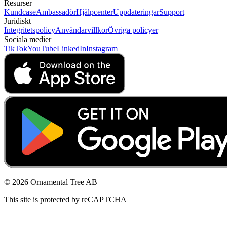
Resurser
Kundcase
Ambassadör
Hjälpcenter
Uppdateringar
Support
Juridiskt
Integritetspolicy
Användarvillkor
Övriga policyer
Sociala medier
TikTok
YouTube
LinkedIn
Instagram
© 2026 Ornamental Tree AB
This site is protected by reCAPTCHA