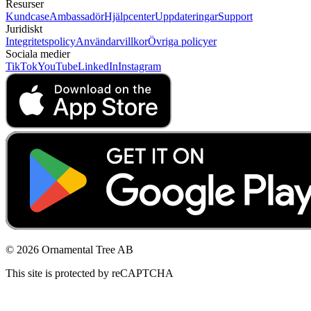
Resurser
Kundcase
Ambassadör
Hjälpcenter
Uppdateringar
Support
Juridiskt
Integritetspolicy
Användarvillkor
Övriga policyer
Sociala medier
TikTok
YouTube
LinkedIn
Instagram
© 2026 Ornamental Tree AB
This site is protected by reCAPTCHA