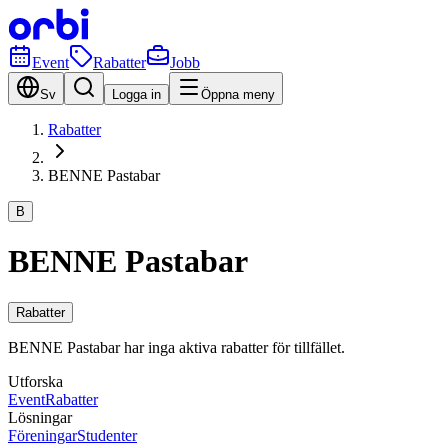
Event
Rabatter
Jobb
Sv
Logga in
Öppna meny
Rabatter
BENNE Pastabar
B
BENNE Pastabar
Rabatter
BENNE Pastabar har inga aktiva rabatter för tillfället.
Utforska
Event
Rabatter
Lösningar
Föreningar
Studenter