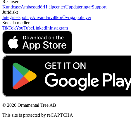
Resurser
Kundcase
Ambassadör
Hjälpcenter
Uppdateringar
Support
Juridiskt
Integritetspolicy
Användarvillkor
Övriga policyer
Sociala medier
TikTok
YouTube
LinkedIn
Instagram
© 2026 Ornamental Tree AB
This site is protected by reCAPTCHA