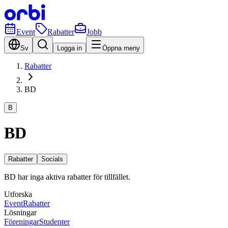
Event
Rabatter
Jobb
Sv
Logga in
Öppna meny
Rabatter
BD
B
BD
Rabatter
Socials
BD har inga aktiva rabatter för tillfället.
Utforska
Event
Rabatter
Lösningar
Föreningar
Studenter