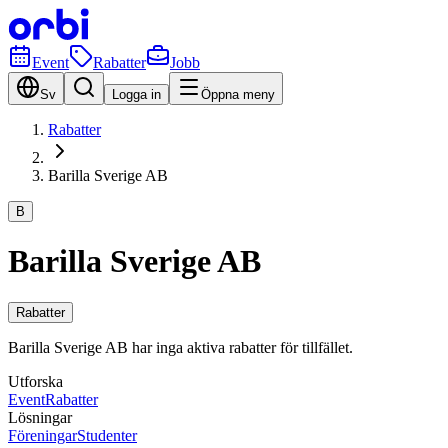
Event
Rabatter
Jobb
Sv
Logga in
Öppna meny
Rabatter
Barilla Sverige AB
B
Barilla Sverige AB
Rabatter
Barilla Sverige AB har inga aktiva rabatter för tillfället.
Utforska
Event
Rabatter
Lösningar
Föreningar
Studenter