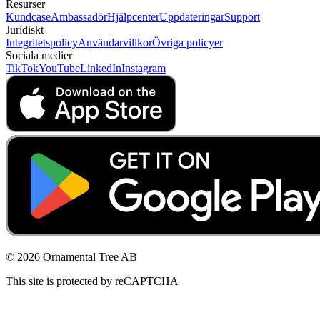
Resurser
Kundcase
Ambassadör
Hjälpcenter
Uppdateringar
Support
Juridiskt
Integritetspolicy
Användarvillkor
Övriga policyer
Sociala medier
TikTok
YouTube
LinkedIn
Instagram
© 2026 Ornamental Tree AB
This site is protected by reCAPTCHA