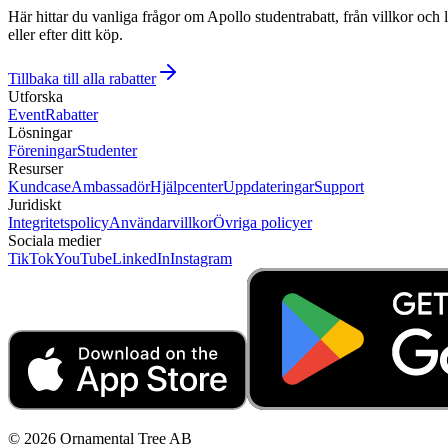
Här hittar du vanliga frågor om Apollo studentrabatt, från villkor och 
eller efter ditt köp.
Tillbaka till alla rabatter
Utforska
Event
Rabatter
Lösningar
Föreningar
Studenter
Resurser
Kundcase
Ambassadör
Hjälpcenter
Uppdateringar
Support
Juridiskt
Integritetspolicy
Användarvillkor
Övriga policyer
Sociala medier
TikTok
YouTube
LinkedIn
Instagram
© 2026 Ornamental Tree AB