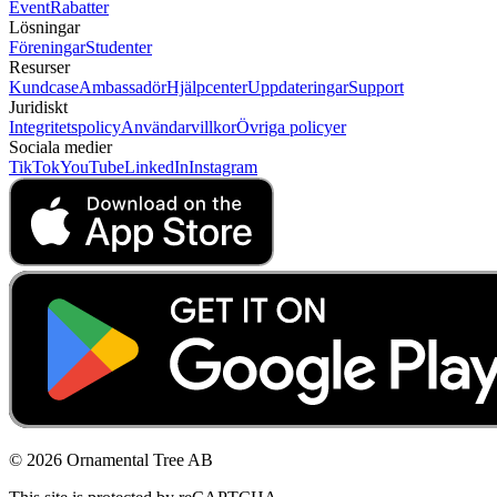
Event
Rabatter
Lösningar
Föreningar
Studenter
Resurser
Kundcase
Ambassadör
Hjälpcenter
Uppdateringar
Support
Juridiskt
Integritetspolicy
Användarvillkor
Övriga policyer
Sociala medier
TikTok
YouTube
LinkedIn
Instagram
© 2026 Ornamental Tree AB