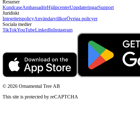
Resurser
Kundcase
Ambassadör
Hjälpcenter
Uppdateringar
Support
Juridiskt
Integritetspolicy
Användarvillkor
Övriga policyer
Sociala medier
TikTok
YouTube
LinkedIn
Instagram
© 2026 Ornamental Tree AB
This site is protected by reCAPTCHA