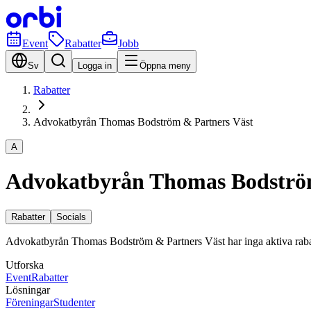
Event
Rabatter
Jobb
Sv
Logga in
Öppna meny
Rabatter
Advokatbyrån Thomas Bodström & Partners Väst
A
Advokatbyrån Thomas Bodström
Rabatter
Socials
Advokatbyrån Thomas Bodström & Partners Väst har inga aktiva rabatter
Utforska
Event
Rabatter
Lösningar
Föreningar
Studenter