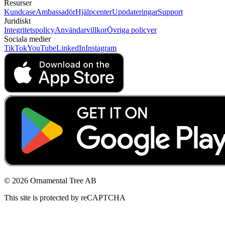
Resurser
Kundcase
Ambassadör
Hjälpcenter
Uppdateringar
Support
Juridiskt
Integritetspolicy
Användarvillkor
Övriga policyer
Sociala medier
TikTok
YouTube
LinkedIn
Instagram
© 2026 Ornamental Tree AB
This site is protected by reCAPTCHA