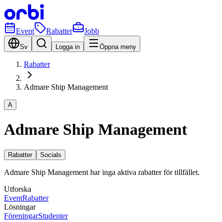
Event
Rabatter
Jobb
Sv
Logga in
Öppna meny
Rabatter
Admare Ship Management
A
Admare Ship Management
Rabatter
Socials
Admare Ship Management har inga aktiva rabatter för tillfället.
Utforska
Event
Rabatter
Lösningar
Föreningar
Studenter