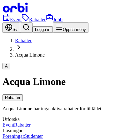
Event
Rabatter
Jobb
Sv
Logga in
Öppna meny
Rabatter
Acqua Limone
A
Acqua Limone
Rabatter
Acqua Limone har inga aktiva rabatter för tillfället.
Utforska
Event
Rabatter
Lösningar
Föreningar
Studenter