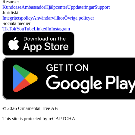
Resurser
Kundcase
Ambassadör
Hjälpcenter
Uppdateringar
Support
Juridiskt
Integritetspolicy
Användarvillkor
Övriga policyer
Sociala medier
TikTok
YouTube
LinkedIn
Instagram
© 2026 Ornamental Tree AB
This site is protected by reCAPTCHA