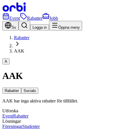
Event
Rabatter
Jobb
Sv
Logga in
Öppna meny
Rabatter
AAK
A
AAK
Rabatter
Socials
AAK har inga aktiva rabatter för tillfället.
Utforska
Event
Rabatter
Lösningar
Föreningar
Studenter