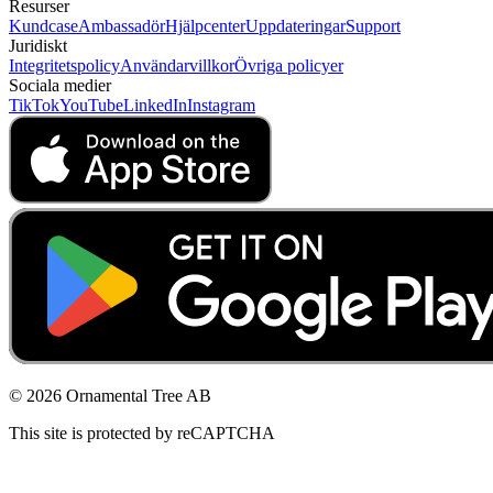
Resurser
Kundcase
Ambassadör
Hjälpcenter
Uppdateringar
Support
Juridiskt
Integritetspolicy
Användarvillkor
Övriga policyer
Sociala medier
TikTok
YouTube
LinkedIn
Instagram
© 2026 Ornamental Tree AB
This site is protected by reCAPTCHA