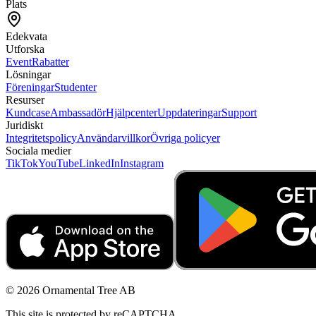
Plats
Edekvata
Utforska
Event
Rabatter
Lösningar
Föreningar
Studenter
Resurser
Kundcase
Ambassadör
Hjälpcenter
Uppdateringar
Support
Juridiskt
Integritetspolicy
Användarvillkor
Övriga policyer
Sociala medier
TikTok
YouTube
LinkedIn
Instagram
© 2026 Ornamental Tree AB
This site is protected by reCAPTCHA