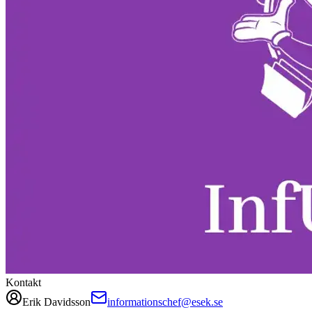
Kontakt
Erik Davidsson
informationschef@esek.se