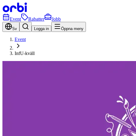
Event
Rabatter
Jobb
Sv
Logga in
Öppna meny
Event
InfU-kväll