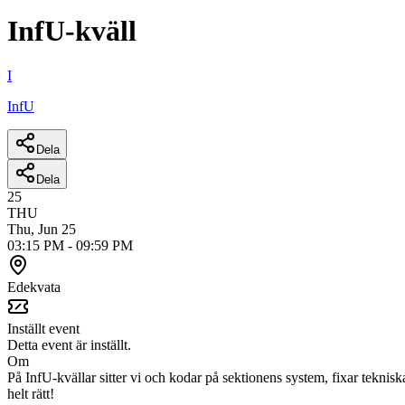
InfU-kväll
I
InfU
Dela
Dela
25
THU
Thu, Jun 25
03:15 PM
-
09:59 PM
Edekvata
Inställt event
Detta event är inställt.
Om
På InfU-kvällar sitter vi och kodar på sektionens system, fixar teknis
helt rätt!