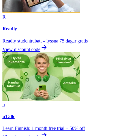
R
Readly
Readly studentrabatt – lyssna 75 dagar gratis
View discount code
u
uTalk
Learn Finnish: 1 month free trial + 50% off