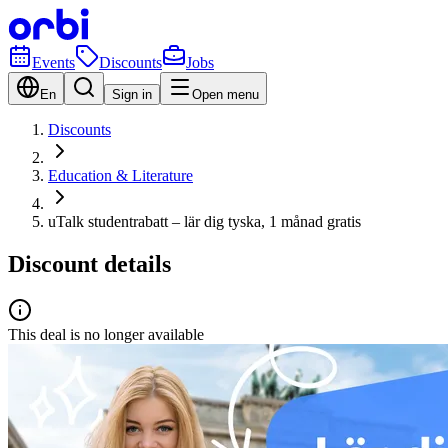
Events
Discounts
Jobs
En
Sign in
Open menu
Discounts
Education & Literature
uTalk studentrabatt – lär dig tyska, 1 månad gratis
Discount details
This deal is no longer available