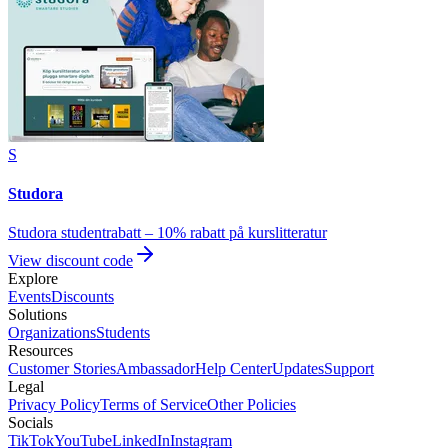
S
Studora
Studora studentrabatt – 10% rabatt på kurslitteratur
View discount code
Explore
Events
Discounts
Solutions
Organizations
Students
Resources
Customer Stories
Ambassador
Help Center
Updates
Support
Legal
Privacy Policy
Terms of Service
Other Policies
Socials
TikTok
YouTube
LinkedIn
Instagram