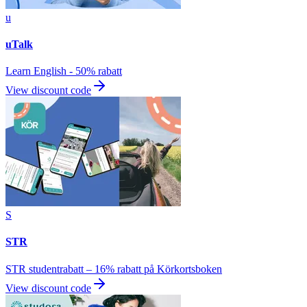
u
uTalk
Learn English - 50% rabatt
View discount code
S
STR
STR studentrabatt – 16% rabatt på Körkortsboken
View discount code