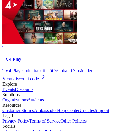
T
TV4 Play
TV4 Play studentrabatt – 50% rabatt i 3 månader
View discount code
Explore
Events
Discounts
Solutions
Organizations
Students
Resources
Customer Stories
Ambassador
Help Center
Updates
Support
Legal
Privacy Policy
Terms of Service
Other Policies
Socials