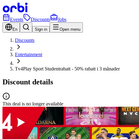
Events
Discounts
Jobs
En
Sign in
Open menu
Discounts
Entertainment
Tv4Play Sport Studentrabatt - 50% rabatt i 3 månader
Discount details
This deal is no longer available