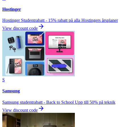
Hostinger
Hostinger Studentrabatt - 15% rabatt på alla Hostingers årsplaner
View discount code
S
Samsung
Samsung studentrabatt - Back to School Upp till 50% på teknik
View discount code