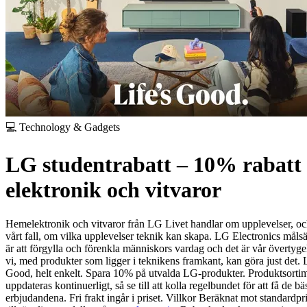
💻 Technology & Gadgets
LG studentrabatt – 10% rabatt
elektronik och vitvaror
Hemelektronik och vitvaror från LG
Livet handlar om upplevelser, oc
vårt fall, om vilka upplevelser teknik kan skapa. LG Electronics målsä
är att förgylla och förenkla människors vardag och det är vår övertygel
vi, med produkter som ligger i teknikens framkant, kan göra just det. L
Good, helt enkelt.
Spara 10% på utvalda LG-produkter. Produktsortim
uppdateras kontinuerligt, så se till att kolla regelbundet för att få de bä
erbjudandena. Fri frakt ingår i priset.
Villkor
Beräknat mot standardpri