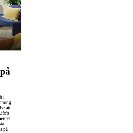
 på
h i
ttning
se att
ife’s
entet
sta
s på