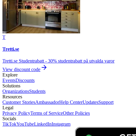
T
Tretti.se
Tretti.se Studentrabatt - 30% studentrabatt på utvalda varor
View discount code
Explore
Events
Discounts
Solutions
Organizations
Students
Resources
Customer Stories
Ambassador
Help Center
Updates
Support
Legal
Privacy Policy
Terms of Service
Other Policies
Socials
TikTok
YouTube
LinkedIn
Instagram