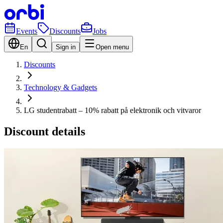
Events
Discounts
Jobs
En
Sign in
Open menu
Discounts
Technology & Gadgets
LG studentrabatt – 10% rabatt på elektronik och vitvaror
Discount details