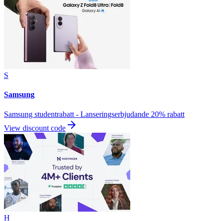
S
Samsung
Samsung studentrabatt - Lanseringserbjudande 20% rabatt
View discount code
H