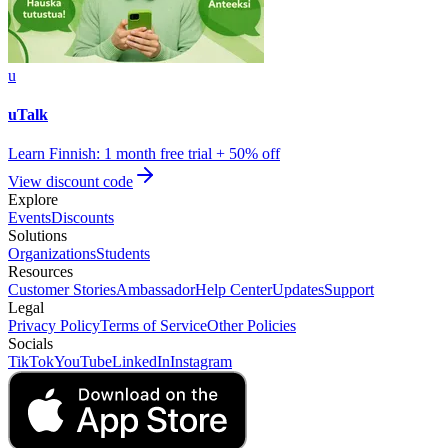
u
uTalk
Learn Finnish: 1 month free trial + 50% off
View discount code
Explore
Events
Discounts
Solutions
Organizations
Students
Resources
Customer Stories
Ambassador
Help Center
Updates
Support
Legal
Privacy Policy
Terms of Service
Other Policies
Socials
TikTok
YouTube
LinkedIn
Instagram