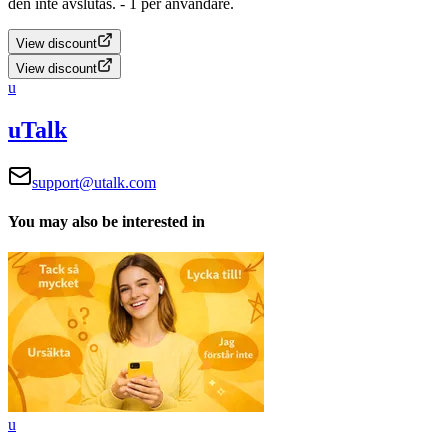
den inte avslutas.
- 1 per användare.
View discount
View discount
u
uTalk
support@utalk.com
You may also be interested in
u