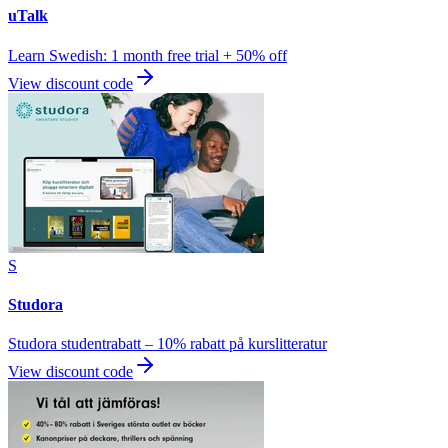
uTalk
Learn Swedish: 1 month free trial + 50% off
View discount code
S
Studora
Studora studentrabatt – 10% rabatt på kurslitteratur
View discount code