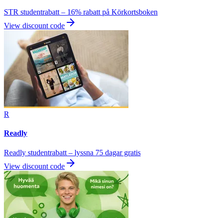
STR studentrabatt – 16% rabatt på Körkortsboken
View discount code
R
Readly
Readly studentrabatt – lyssna 75 dagar gratis
View discount code