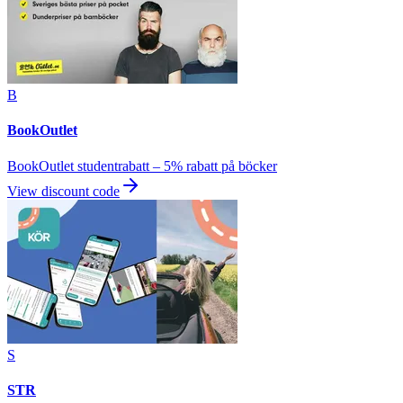
B
BookOutlet
BookOutlet studentrabatt – 5% rabatt på böcker
View discount code
S
STR