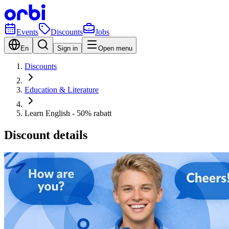
Events
Discounts
Jobs
En
Sign in
Open menu
Discounts
Education & Literature
Learn English - 50% rabatt
Discount details