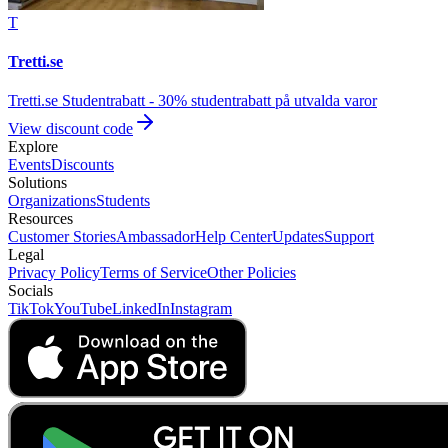
T
Tretti.se
Tretti.se Studentrabatt - 30% studentrabatt på utvalda varor
View discount code
Explore
Events
Discounts
Solutions
Organizations
Students
Resources
Customer Stories
Ambassador
Help Center
Updates
Support
Legal
Privacy Policy
Terms of Service
Other Policies
Socials
TikTok
YouTube
LinkedIn
Instagram