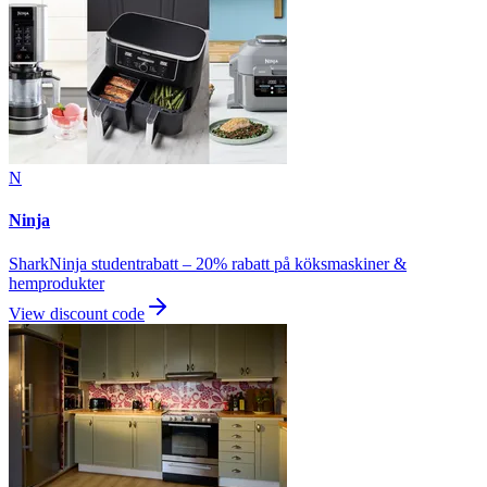
N
Ninja
SharkNinja studentrabatt – 20% rabatt på köksmaskiner &
hemprodukter
View discount code