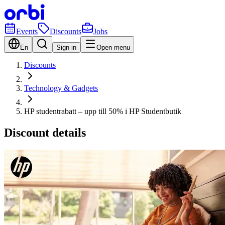
Events
Discounts
Jobs
En
Sign in
Open menu
Discounts
Technology & Gadgets
HP studentrabatt – upp till 50% i HP Studentbutik
Discount details