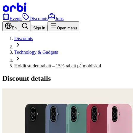
Events
Discounts
Jobs
En
Sign in
Open menu
Discounts
Technology & Gadgets
Holdit studentrabatt – 15% rabatt på mobilskal
Discount details