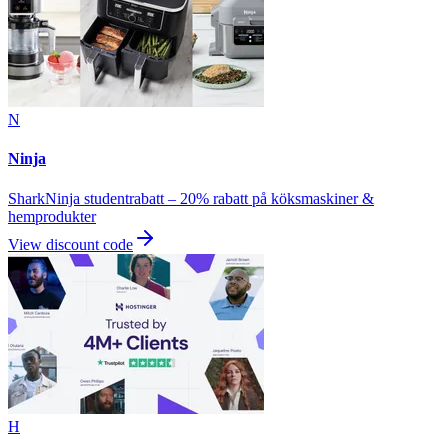
N
Ninja
SharkNinja studentrabatt – 20% rabatt på köksmaskiner &
hemprodukter
View discount code
H