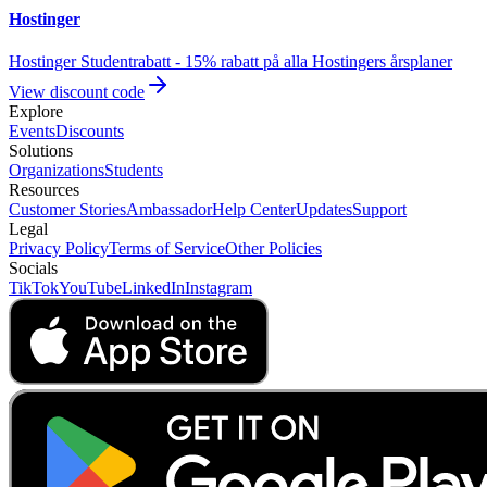
Hostinger
Hostinger Studentrabatt - 15% rabatt på alla Hostingers årsplaner
View discount code
Explore
Events
Discounts
Solutions
Organizations
Students
Resources
Customer Stories
Ambassador
Help Center
Updates
Support
Legal
Privacy Policy
Terms of Service
Other Policies
Socials
TikTok
YouTube
LinkedIn
Instagram