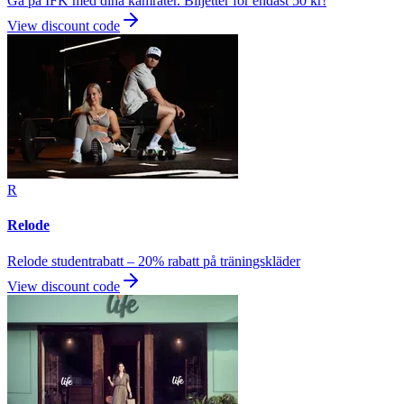
Gå på IFK med dina kamrater. Biljetter för endast 50 kr!
View discount code
R
Relode
Relode studentrabatt – 20% rabatt på träningskläder
View discount code