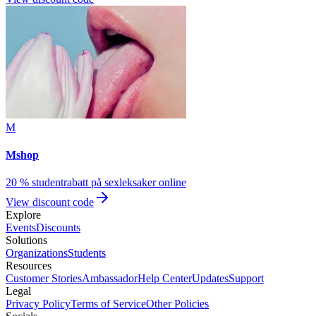
M
Mshop
20 % studentrabatt på sexleksaker online
View discount code
Explore
Events
Discounts
Solutions
Organizations
Students
Resources
Customer Stories
Ambassador
Help Center
Updates
Support
Legal
Privacy Policy
Terms of Service
Other Policies