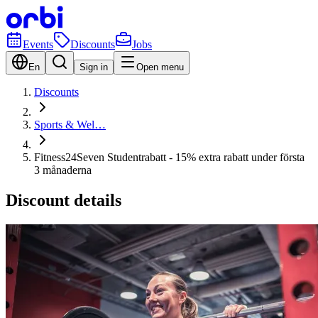
Events
Discounts
Jobs
En
Sign in
Open menu
Discounts
Sports & Wel…
Fitness24Seven Studentrabatt - 15% extra rabatt under första
3 månaderna
Discount details