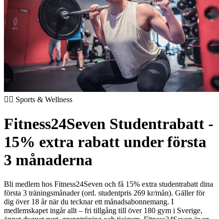
🏃‍♂️ Sports & Wellness
Fitness24Seven Studentrabatt -
15% extra rabatt under första
3 månaderna
Bli medlem hos Fitness24Seven och få 15% extra studentrabatt dina
första 3 träningsmånader (ord. studentpris 269 kr/mån). Gäller för
dig över 18 år när du tecknar ett månadsabonnemang. I
medlemskapet ingår allt – fri tillgång till över 180 gym i Sverige,