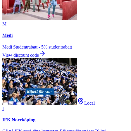
M
Medi
Medi Studentrabatt - 5% studentrabatt
View discount code
Local
I
IFK Norrköping