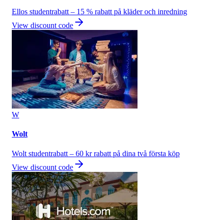
Ellos studentrabatt – 15 % rabatt på kläder och inredning
View discount code
W
Wolt
Wolt studentrabatt – 60 kr rabatt på dina två första köp
View discount code