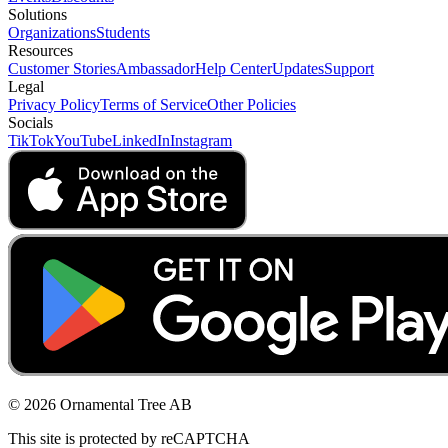
Solutions
Organizations
Students
Resources
Customer Stories
Ambassador
Help Center
Updates
Support
Legal
Privacy Policy
Terms of Service
Other Policies
Socials
TikTok
YouTube
LinkedIn
Instagram
© 2026 Ornamental Tree AB
This site is protected by reCAPTCHA