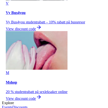
V
Vy Bus4you
Vy Bus4you studentrabatt – 10% rabatt på bussresor
View discount code
M
Mshop
20 % studentrabatt på sexleksaker online
View discount code
Explore
Events
Discounts