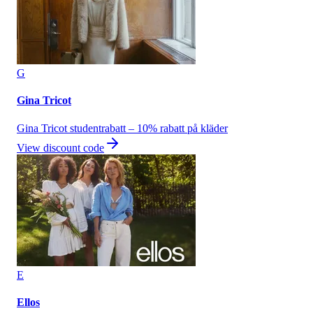
G
Gina Tricot
Gina Tricot studentrabatt – 10% rabatt på kläder
View discount code
E
Ellos