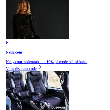
N
Nelly.com
Nelly.com studentrabatt – 10% på mode och skönhet
View discount code