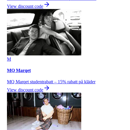
View discount code
M
MQ Marqet
MQ Marqet studentrabatt – 15% rabatt på kläder
View discount code