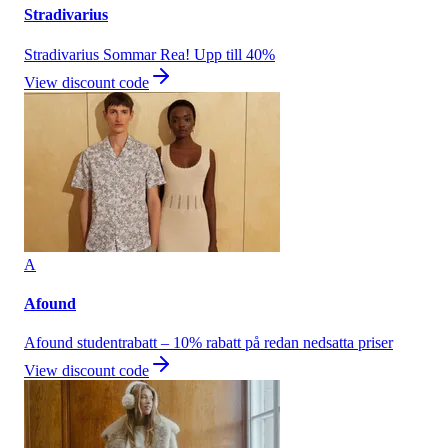
Stradivarius
Stradivarius Sommar Rea! Upp till 40%
View discount code
A
Afound
Afound studentrabatt – 10% rabatt på redan nedsatta priser
View discount code