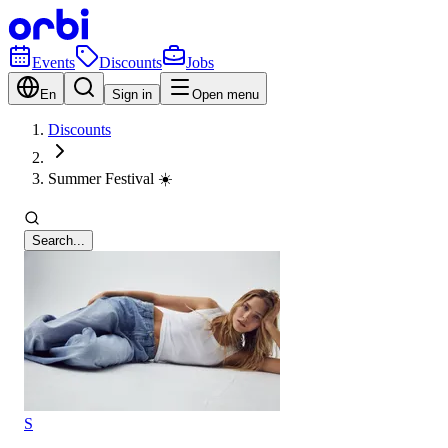
Events
Discounts
Jobs
En
Sign in
Open menu
Discounts
Summer Festival ☀️
Search...
S