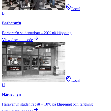
Local
B
Barberar'n
Barberar’n studentrabatt – 20% på klippning
View discount code
Local
H
Håravenyn
Håravenyn studentrabatt – 10% på klippning och färgning