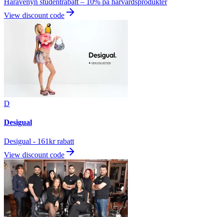
Håravenyn studentrabatt – 10% på hårvårdsprodukter
View discount code
D
Desigual
Desigual - 161kr rabatt
View discount code