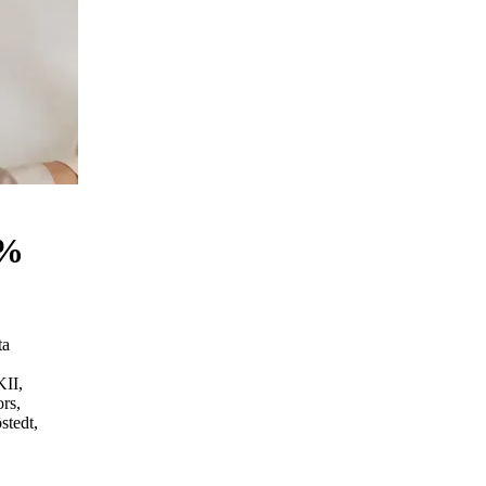
5%
ta
KII,
rs,
stedt,