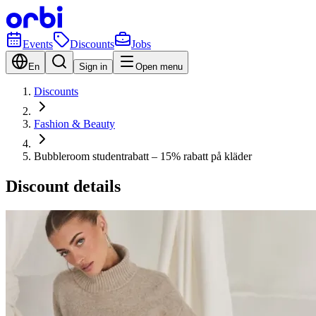
Events
Discounts
Jobs
En
Sign in
Open menu
Discounts
Fashion & Beauty
Bubbleroom studentrabatt – 15% rabatt på kläder
Discount details