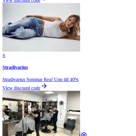
View discount code
S
Stradivarius
Stradivarius Sommar Rea! Upp till 40%
View discount code