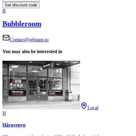
Get discount code
B
Bubbleroom
Contact@orbiapp.io
You may also be interested in
Local
H
Håravenyn