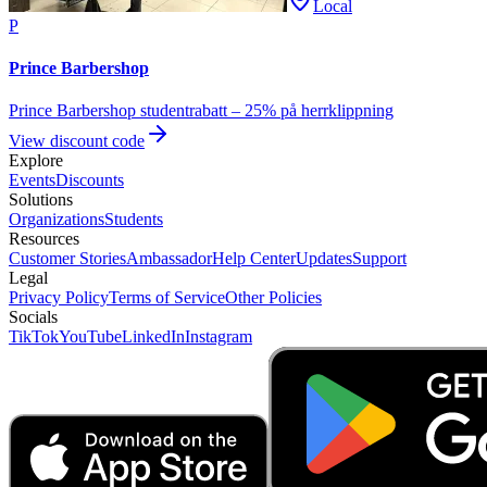
Local
P
Prince Barbershop
Prince Barbershop studentrabatt – 25% på herrklippning
View discount code
Explore
Events
Discounts
Solutions
Organizations
Students
Resources
Customer Stories
Ambassador
Help Center
Updates
Support
Legal
Privacy Policy
Terms of Service
Other Policies
Socials
TikTok
YouTube
LinkedIn
Instagram