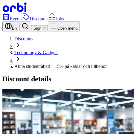
Events
Discounts
Jobs
En
Sign in
Open menu
Discounts
Technology & Gadgets
Alina studentrabatt – 15% på kablar och tillbehör
Discount details