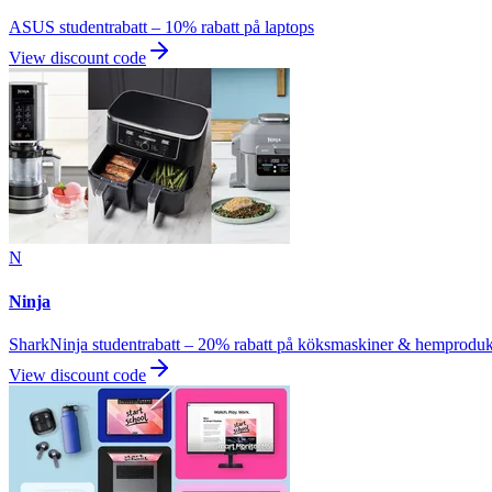
ASUS studentrabatt – 10% rabatt på laptops
View discount code
N
Ninja
SharkNinja studentrabatt – 20% rabatt på köksmaskiner & hemproduk
View discount code