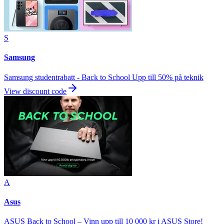
S
Samsung
Samsung studentrabatt - Back to School Upp till 50% på teknik
View discount code
A
Asus
ASUS Back to School – Vinn upp till 10 000 kr i ASUS Store!