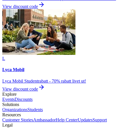
View discount code
L
Lyca Mobil
Lyca Mobil Studentrabatt - 70% rabatt livet ut!
View discount code
Explore
Events
Discounts
Solutions
Organizations
Students
Resources
Customer Stories
Ambassador
Help Center
Updates
Support
Legal