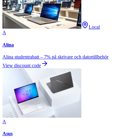
Local
A
Alina
Alina studentrabatt – 7% på skrivare och datortillbehör
View discount code
A
Asus