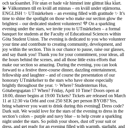
och tacksamhet. För utan er hade vår himmel inte glittrat lika klart.
💫
Välkommen till en kväll att minnas – en kväll under stjärnorna.
ENGLISH
✨ UTmärkelsen – an evening filled with gratitude ✨
It’s
time to shine the spotlight on those who make our section glow the
brightest – our dedicated student volunteers! 💜
On a sparkling
evening under the stars, we invite you to UTmärkelsen – a formal
banquet for students at the Faculty of Educational Sciences within
Göta Student Union.
The evening is dedicated to you who volunteer
your time and contribute to creating community, development, and
joy within the section. This is our chance to pause, raise our glasses,
and say thank you! Thank you for your commitment, your ideas, all
the hours behind the scenes, and all those little extra efforts that
make our section so amazing.
During the evening, you can look
forward to a festive three-course dinner, dazzling entertainment,
fellowship and laughter – and of course the presentation of our
honorary UTmärkelser to the stars who have shone especially
brightly throughout the year. ✨
Where? Studenternas Hus,
Götabergsgatan 17
When? Friday, April 10
Time? Doors open at
18:00, dinner begins at 19:00
Tickets? Tickets are released on March
11 at 12:30 via Orbi and cost 250 SEK per person
BYOB? Yes,
bring whatever you want to drink during this evening🍾
Dress code?
Dark suit. We would love for the stars of the evening to dress in the
section’s colors – purple and navy blue – to help create a sparkling
night under the stars.
So polish your shoes, dust off your suit or
dress, and get ready for an evening filled with warmth, starlight, and