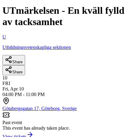
UTmärkelsen - En kväll fylld
av tacksamhet
U
Utbildningsvetenskapliga sektionen
Share
Share
10
FRI
Fri, Apr 10
04:00 PM
-
11:00 PM
Götabergsgatan 17, Göteborg, Sverige
Past event
This event has already taken place.
View tickets