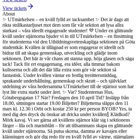
View tickets
About
✨ UTmärkelsen – en kväll fylld av tacksamhet ✨
Det är dags att
rikta strålkastarljuset mot dem som får vår sektion att lysa allra
starkast – våra ideellt engagerade studenter! 💜
Under en glittrande
kväll under stjärnorna bjuder vi in till UTmärkelsen – en finsittning
för studenterna vid den Utbildningsvetenskapliga sektionen på Göta
studentkår.
Kvällen är tillägnad er som engagerar er ideellt och
bidrar till att skapa gemenskap, utveckling och glädje inom
sektionen. Det här är vår chans att stanna upp, höja glasen och säga
tack! Tack för ert engagemang, era idéer, alla timmar bakom
kulisserna och allt det där lilla extra som gör vår sektion så
fantastisk.
Under kvällen väntar en festlig trerättersmiddag,
sprakande underhållning, gemenskap och skratt – och självklart
utdelning av våra hedersamma UTmärkelser till de stjärnor som har
lyst lite extra starkt under året. ✨
Var? Studenternas Hus,
Götabergsgatan 17
När? Fredagen den 10 april
Tid? Insläpp från
18.00, sittningen startar 19.00
Biljetter? Biljetterna släpps den 11
mars kl. 12.30 i Orbi och kostar 250 kr per person
BYOB? Yes, ta
med dig den dryck du önskar att dricka under kvällen🍾
Klädkod?
Mörk kavaj. Vi ser gärna att kvällens stjärnor klär sig i sektionens
färger – lila och marinblått – för att tillsammans skapa en glittrande
kväll under stjärnorna.
Så putsa skorna, damma av kavajen eller
klänningen och gör dig redo för en kväll fylld av värme, stjärnglans