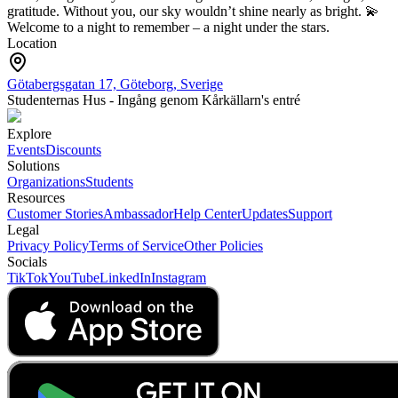
gratitude. Without you, our sky wouldn’t shine nearly as bright. 💫
Welcome to a night to remember – a night under the stars.
Location
Götabergsgatan 17, Göteborg, Sverige
Studenternas Hus - Ingång genom Kårkällarn's entré
Explore
Events
Discounts
Solutions
Organizations
Students
Resources
Customer Stories
Ambassador
Help Center
Updates
Support
Legal
Privacy Policy
Terms of Service
Other Policies
Socials
TikTok
YouTube
LinkedIn
Instagram