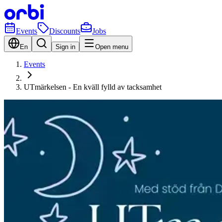
Events
Discounts
Jobs
En
Sign in
Open menu
Events
UTmärkelsen - En kväll fylld av tacksamhet