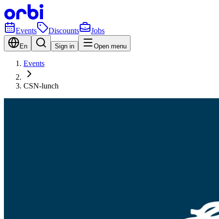
Events
Discounts
Jobs
En
Sign in
Open menu
Events
CSN-lunch