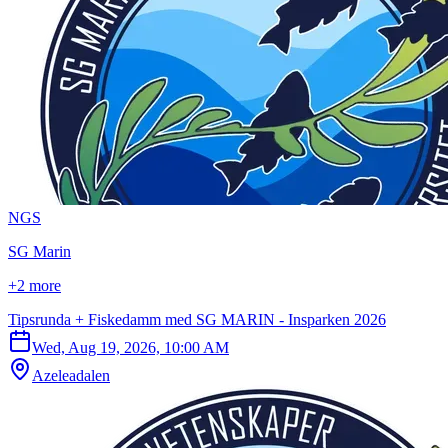
N
G
S
SG Marin
+2 more
Tipsrunda + Fiskedamm med SG MARIN - Insparken 2026
Wed, Aug 19, 2026, 10:00 AM
Azeleadalen