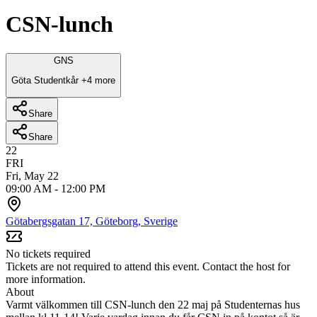
CSN-lunch
G
N
S
Göta Studentkår
+4 more
Share
Share
22
FRI
Fri, May 22
09:00 AM
-
12:00 PM
Götabergsgatan 17, Göteborg, Sverige
No tickets required
Tickets are not required to attend this event. Contact the host for
more information.
About
Varmt välkommen till CSN-lunch den 22 maj på Studenternas hus