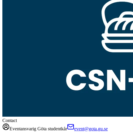
Contact
Eventansvarig Göta studentkår
event@gota.gu.se