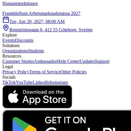
Humanistsektionen
FramtidsHum Arbetsmarknadsmässa 2027
Tue, Apr 20, 2027, 08:00 AM
Renströmsgatan 6, 412 55 Göteborg, Sverige
Explore
Events
Discounts
Solutions
Organizations
Students
Resources
Customer Stories
Ambassador
Help Center
Updates
Support
Legal
Privacy Policy
Terms of Service
Other Policies
Socials
TikTok
YouTube
LinkedIn
Instagram