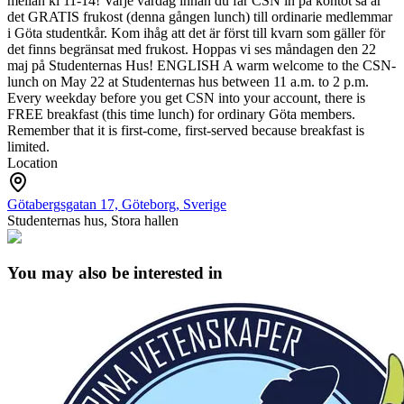
mellan kl 11-14!
Varje vardag innan du får CSN in på kontot så är
det GRATIS frukost (denna gången lunch) till ordinarie medlemmar
i Göta studentkår.
Kom ihåg att det är först till kvarn som gäller för
det finns begränsat med frukost.
Hoppas vi ses måndagen den 22
maj på Studenternas Hus!
ENGLISH
A warm welcome to the CSN-
lunch on May 22 at Studenternas hus between 11 a.m. to 2 p.m.
Every weekday before you get CSN into your account, there is
FREE breakfast (this time lunch) for ordinary Göta members.
Remember that it is first-come, first-served because breakfast is
limited.
Location
Götabergsgatan 17, Göteborg, Sverige
Studenternas hus, Stora hallen
You may also be interested in