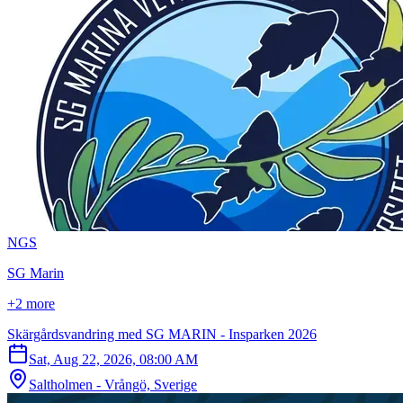
N
G
S
SG Marin
+2 more
Skärgårdsvandring med SG MARIN - Insparken 2026
Sat, Aug 22, 2026, 08:00 AM
Saltholmen - Vrångö, Sverige