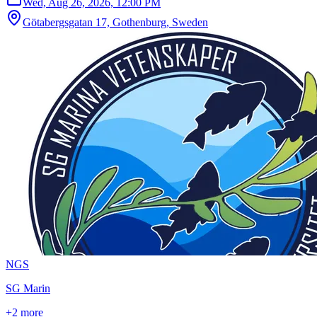
Wed, Aug 26, 2026, 12:00 PM
Götabergsgatan 17, Gothenburg, Sweden
N
G
S
SG Marin
+2 more