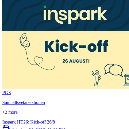
P
G
S
Samhällsvetarsektionen
+2 more
Inspark HT26: Kick-off 26/8